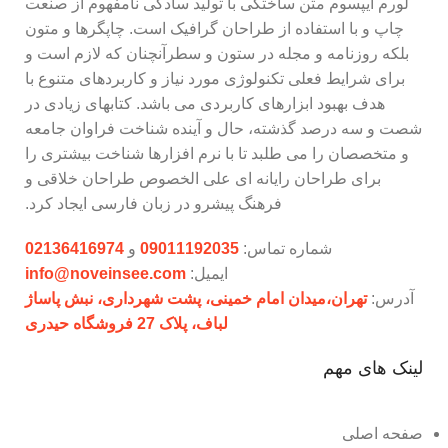
لورم ایپسوم متن ساختگی با تولید سادگی نامفهوم از صنعت
چاپ و با استفاده از طراحان گرافیک است. چاپگرها و متون
بلکه روزنامه و مجله در ستون و سطرآنچنان که لازم است و
برای شرایط فعلی تکنولوژی مورد نیاز و کاربردهای متنوع با
هدف بهبود ابزارهای کاربردی می باشد. کتابهای زیادی در
شصت و سه درصد گذشته، حال و آینده شناخت فراوان جامعه
و متخصصان را می طلبد تا با نرم افزارها شناخت بیشتری را
برای طراحان رایانه ای علی الخصوص طراحان خلاقی و
فرهنگ پیشرو در زبان فارسی ایجاد کرد.
شماره تماس:
09011192035
و
02136416974
ایمیل:
info@noveinsee.com
آدرس:
تهران،‌میدان امام خمینی، پشت شهرداری، نبش پاساژ
لباف، پلاک 27 فروشگاه حیدری
لینک های مهم
صفحه اصلی