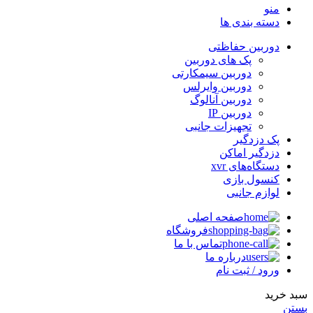
منو
دسته بندی ها
دوربین حفاظتی
پک های دوربین
دوربین سیمکارتی
دوربین وایرلس
دوربین آنالوگ
دوربین IP
تجهیزات جانبی
پک دزدگیر
دزدگیر اماکن
دستگاه‌های xvr
کنسول بازی
لوازم جانبی
صفحه اصلی
فروشگاه
تماس با ما
درباره ما
ورود / ثبت نام
سبد خرید
بستن