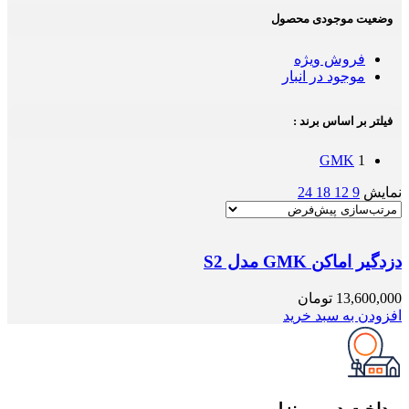
وضعیت موجودی محصول
فروش ویژه
موجود در انبار
فیلتر بر اساس برند :
GMK
1
نمایش
9
12
18
24
دزدگیر اماکن GMK مدل S2
13,600,000
تومان
افزودن به سبد خرید