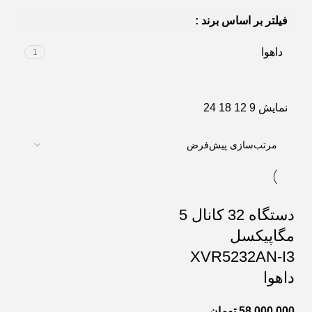
فیلتر بر اساس برند :
داهوا
1
نمایش
9
12
18
24
دستگاه 32 کانال 5
مگاپیکسل
XVR5232AN-I3
داهوا
58,000,000
تومان