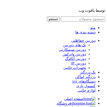
توسط یاقوت وب
جستجو
منو
دسته بندی ها
دوربین حفاظتی
پک های دوربین
دوربین سیمکارتی
دوربین وایرلس
دوربین آنالوگ
دوربین IP
تجهیزات جانبی
پک دزدگیر
دزدگیر اماکن
دستگاه‌های xvr
کنسول بازی
لوازم جانبی
صفحه اصلی
فروشگاه