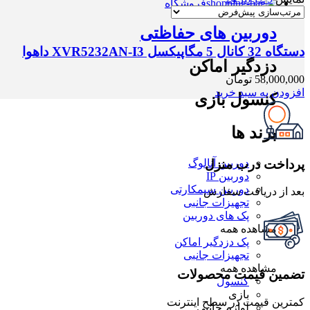
فروشگاه
دوربین های حفاظتی
دستگاه 32 کانال 5 مگاپیکسل XVR5232AN-I3 داهوا
دزدگیر اماکن
58,000,000
تومان
افزودن به سبد خرید
کنسول بازی
برند ها
پرداخت درب منزل
دوربین آنالوگ
دوربین IP
دوربین سیمکارتی
بعد از دریافت سفارش
تجهیزات جانبی
پک های دوربین
مشاهده همه
پک دزدگیر اماکن
تجهیزات جانبی
مشاهده همه
تضمین قیمت محصولات
کنسول
بازی
کمترین قیمت در سطح اینترنت
لوازم جانبی