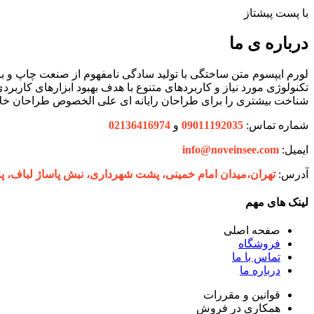
با پست پیشتاز
درباره ی ما
لورم ایپسوم متن ساختگی با تولید سادگی نامفهوم از صنعت چاپ و با
تکنولوژی مورد نیاز و کاربردهای متنوع با هدف بهبود ابزارهای کارب
شناخت بیشتری را برای طراحان رایانه ای علی الخصوص طراحان خلاق
شماره تماس:
09011192035
و
02136416974
ایمیل:
info@noveinsee.com
آدرس:
تهران،‌میدان امام خمینی، پشت شهرداری، نبش پاساژ لباف، پلاک 27 فروشگاه ح
لینک های مهم
صفحه اصلی
فروشگاه
تماس با ما
درباره ما
قوانین و مقررات
همکاری در فروش