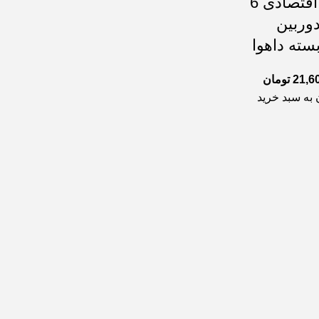
پکیج اقتصادی 6
وربین
سته داهوا
21,6
تومان
 به سبد خرید