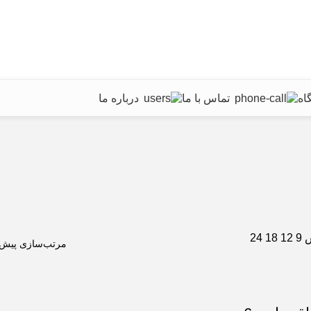
اه
تماس با ما
درباره ما
ش
9
12
18
24