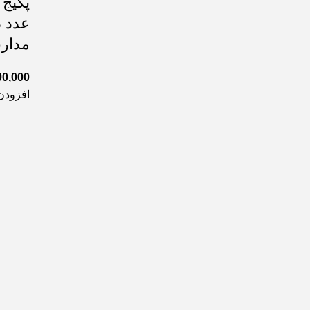
عدد د
مدارب
00,000
افزودن