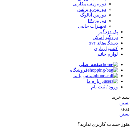
دوربین سیمکارتی
دوربین وایرلس
دوربین آنالوگ
دوربین IP
تجهیزات جانبی
پک دزدگیر
دزدگیر اماکن
دستگاه‌های xvr
کنسول بازی
لوازم جانبی
صفحه اصلی
فروشگاه
تماس با ما
درباره ما
ورود / ثبت نام
سبد خرید
بستن
ورود
بستن
هنوز حساب کاربری ندارید؟