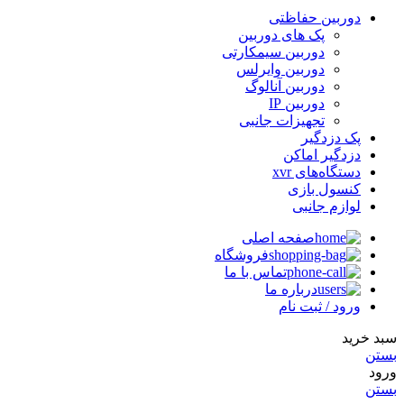
دوربین حفاظتی
پک های دوربین
دوربین سیمکارتی
دوربین وایرلس
دوربین آنالوگ
دوربین IP
تجهیزات جانبی
پک دزدگیر
دزدگیر اماکن
دستگاه‌های xvr
کنسول بازی
لوازم جانبی
صفحه اصلی
فروشگاه
تماس با ما
درباره ما
ورود / ثبت نام
سبد خرید
بستن
ورود
بستن