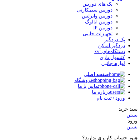
پک های دوربین
دوربین سیمکارتی
دوربین وایرلس
دوربین آنالوگ
دوربین IP
تجهیزات جانبی
پک دزدگیر
دزدگیر اماکن
دستگاه‌های xvr
کنسول بازی
لوازم جانبی
صفحه اصلی
فروشگاه
تماس با ما
درباره ما
ورود / ثبت نام
سبد خرید
بستن
ورود
بستن
هنوز حساب کاربری ندارید؟