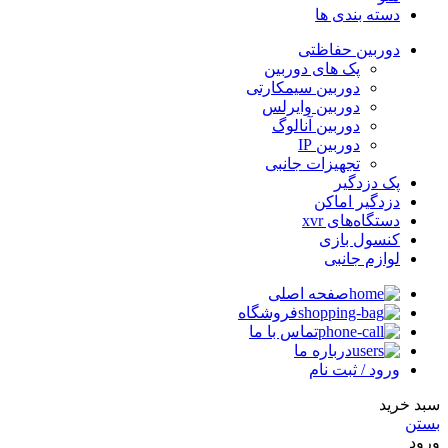
دسته بندی ها
دوربین حفاظتی
پک های دوربین
دوربین سیمکارتی
دوربین وایرلس
دوربین آنالوگ
دوربین IP
تجهیزات جانبی
پک دزدگیر
دزدگیر اماکن
دستگاه‌های xvr
کنسول بازی
لوازم جانبی
صفحه اصلی
فروشگاه
تماس با ما
درباره ما
ورود / ثبت نام
سبد خرید
بستن
ورود