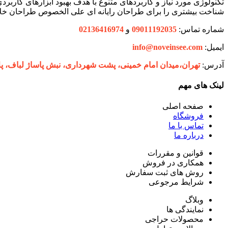
تکنولوژی مورد نیاز و کاربردهای متنوع با هدف بهبود ابزارهای کارب
شناخت بیشتری را برای طراحان رایانه ای علی الخصوص طراحان خلاق
شماره تماس:
09011192035
و
02136416974
ایمیل:
info@noveinsee.com
آدرس:
تهران،‌میدان امام خمینی، پشت شهرداری، نبش پاساژ لباف، پلاک 27 فروشگاه ح
لینک های مهم
صفحه اصلی
فروشگاه
تماس با ما
درباره ما
قوانین و مقررات
همکاری در فروش
روش های ثبت سفارش
شرایط مرجوعی
وبلاگ
نمایندگی ها
محصولات حراجی