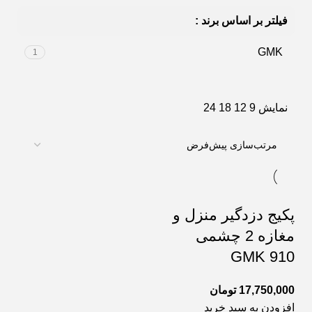
فیلتر بر اساس برند :
GMK
1
نمایش
9
12
18
24
پکیج دزدگیر منزل و
مغازه 2 چشمی
GMK 910
17,750,000
تومان
افزودن به سبد خرید