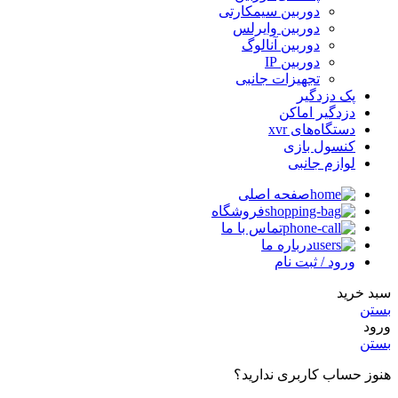
دوربین سیمکارتی
دوربین وایرلس
دوربین آنالوگ
دوربین IP
تجهیزات جانبی
پک دزدگیر
دزدگیر اماکن
دستگاه‌های xvr
کنسول بازی
لوازم جانبی
صفحه اصلی
فروشگاه
تماس با ما
درباره ما
ورود / ثبت نام
سبد خرید
بستن
ورود
بستن
هنوز حساب کاربری ندارید؟