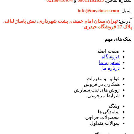
شماره تماس:
09011192035
و
02136416974
ایمیل:
info@noveinsee.com
آدرس:
تهران،‌میدان امام خمینی، پشت شهرداری، نبش پاساژ لباف،
پلاک 27 فروشگاه حیدری
لینک های مهم
صفحه اصلی
فروشگاه
تماس با ما
درباره ما
قوانین و مقررات
همکاری در فروش
روش های ثبت سفارش
شرایط مرجوعی
وبلاگ
نمایندگی ها
محصولات حراجی
سوالات متداول