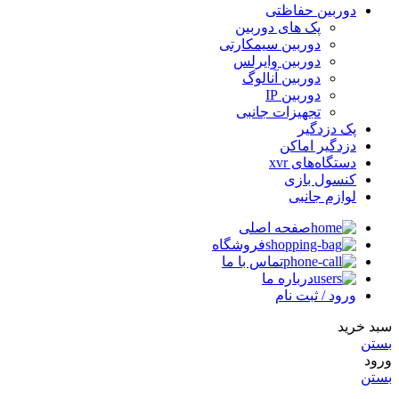
دوربین حفاظتی
پک های دوربین
دوربین سیمکارتی
دوربین وایرلس
دوربین آنالوگ
دوربین IP
تجهیزات جانبی
پک دزدگیر
دزدگیر اماکن
دستگاه‌های xvr
کنسول بازی
لوازم جانبی
صفحه اصلی
فروشگاه
تماس با ما
درباره ما
ورود / ثبت نام
سبد خرید
بستن
ورود
بستن