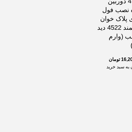
پکیج 4 دوربین
ه نصب فول
 پلاک خوان
هوشمند 4522 دید
ب (وارم
16,2
تومان
 به سبد خرید