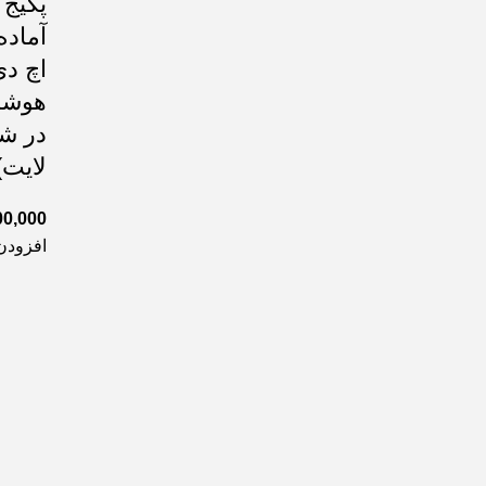
آماد
اچ دی
در ش
لایت)
00,000
افزودن