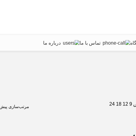
اه
تماس با ما
درباره ما
ش
9
12
18
24