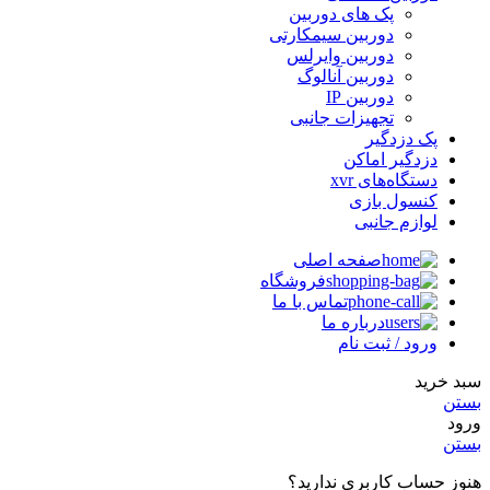
پک های دوربین
دوربین سیمکارتی
دوربین وایرلس
دوربین آنالوگ
دوربین IP
تجهیزات جانبی
پک دزدگیر
دزدگیر اماکن
دستگاه‌های xvr
کنسول بازی
لوازم جانبی
صفحه اصلی
فروشگاه
تماس با ما
درباره ما
ورود / ثبت نام
سبد خرید
بستن
ورود
بستن
هنوز حساب کاربری ندارید؟