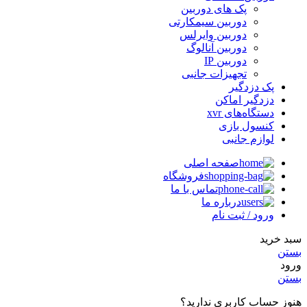
پک های دوربین
دوربین سیمکارتی
دوربین وایرلس
دوربین آنالوگ
دوربین IP
تجهیزات جانبی
پک دزدگیر
دزدگیر اماکن
دستگاه‌های xvr
کنسول بازی
لوازم جانبی
صفحه اصلی
فروشگاه
تماس با ما
درباره ما
ورود / ثبت نام
سبد خرید
بستن
ورود
بستن
هنوز حساب کاربری ندارید؟