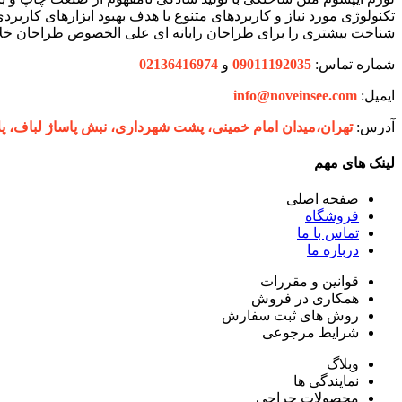
تکنولوژی مورد نیاز و کاربردهای متنوع با هدف بهبود ابزارهای کارب
شناخت بیشتری را برای طراحان رایانه ای علی الخصوص طراحان خلاق
شماره تماس:
09011192035
و
02136416974
ایمیل:
info@noveinsee.com
آدرس:
تهران،‌میدان امام خمینی، پشت شهرداری، نبش پاساژ لباف، پلاک 27 فروشگاه ح
لینک های مهم
صفحه اصلی
فروشگاه
تماس با ما
درباره ما
قوانین و مقررات
همکاری در فروش
روش های ثبت سفارش
شرایط مرجوعی
وبلاگ
نمایندگی ها
محصولات حراجی