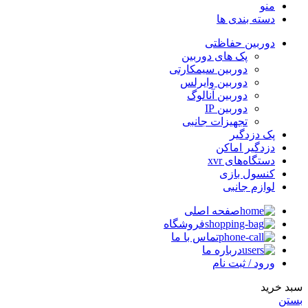
منو
دسته بندی ها
دوربین حفاظتی
پک های دوربین
دوربین سیمکارتی
دوربین وایرلس
دوربین آنالوگ
دوربین IP
تجهیزات جانبی
پک دزدگیر
دزدگیر اماکن
دستگاه‌های xvr
کنسول بازی
لوازم جانبی
صفحه اصلی
فروشگاه
تماس با ما
درباره ما
ورود / ثبت نام
سبد خرید
بستن