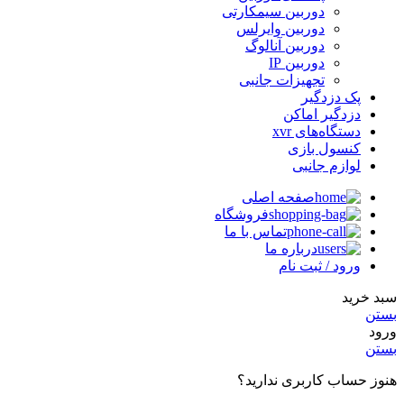
دوربین سیمکارتی
دوربین وایرلس
دوربین آنالوگ
دوربین IP
تجهیزات جانبی
پک دزدگیر
دزدگیر اماکن
دستگاه‌های xvr
کنسول بازی
لوازم جانبی
صفحه اصلی
فروشگاه
تماس با ما
درباره ما
ورود / ثبت نام
سبد خرید
بستن
ورود
بستن
هنوز حساب کاربری ندارید؟