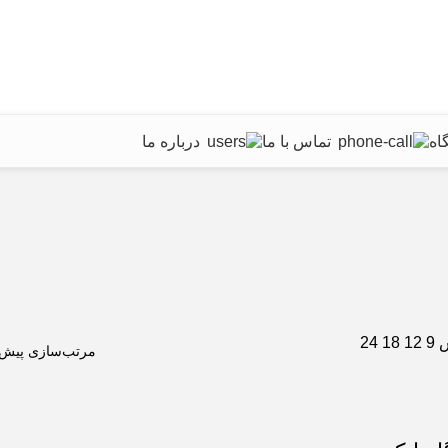
اه
تماس با ما
درباره ما
ش
9
12
18
24