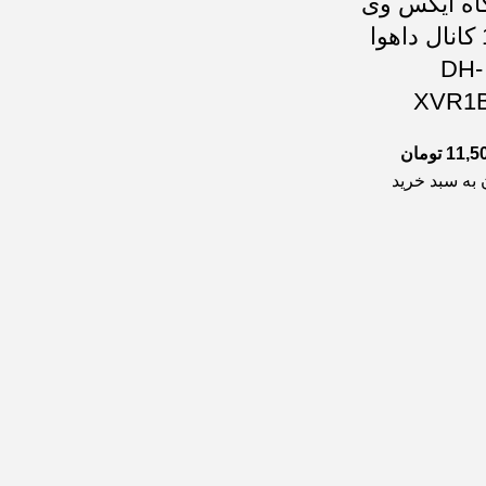
اه ایکس وی
آر 16 کانال داهوا
مدل DH-
XVR1B
11,5
تومان
 به سبد خرید