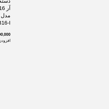
دستگ
16-I
00,000
افزودن