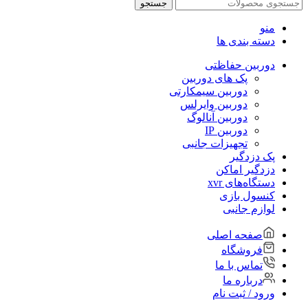
جستجو
منو
دسته بندی ها
دوربین حفاظتی
پک های دوربین
دوربین سیمکارتی
دوربین وایرلس
دوربین آنالوگ
دوربین IP
تجهیزات جانبی
پک دزدگیر
دزدگیر اماکن
دستگاه‌های xvr
کنسول بازی
لوازم جانبی
صفحه اصلی
فروشگاه
تماس با ما
درباره ما
ورود / ثبت نام