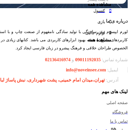
مشاهده همه
مشاهده همه
کنسول
کنسول
درباره ی ما
بازی
بازی
لورم ایپسوم متن ساختگی با تولید سادگی نامفهوم از صنعت چاپ و با است
لوازم جانبی
لوازم جانبی
مشاهده همه
مشاهده همه
کاربردهای متنوع با هدف بهبود ابزارهای کاربردی می باشد. کتابهای زیادی
الخصوص طراحان خلاقی و فرهنگ پیشرو در زبان فارسی ایجاد کرد.
شماره تماس:
09011192035
و
02136416974
ایمیل:
info@noveinsee.com
آدرس:
تهران،‌میدان امام خمینی، پشت شهرداری، نبش پاساژ لباف، پلاک 27 فرو
لینک های مهم
صفحه اصلی
فروشگاه
تماس با ما