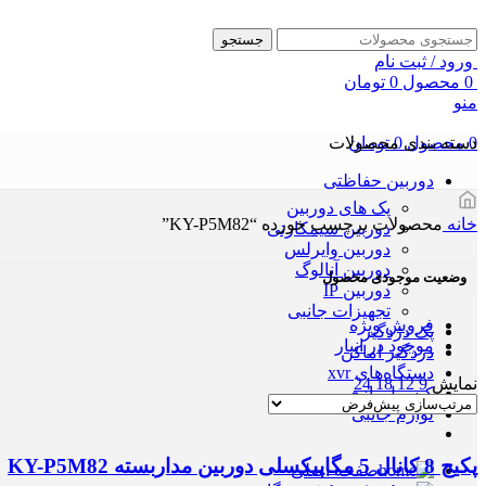
جستجو
ورود / ثبت نام
0
محصول
0
تومان
منو
0
محصول
0
تومان
دسته بندی محصولات
دوربین حفاظتی
پک های دوربین
خانه
محصولات برچسب خورده “KY-P5M82”
دوربین سیمکارتی
دوربین وایرلس
دوربین آنالوگ
وضعیت موجودی محصول
دوربین IP
تجهیزات جانبی
فروش ویژه
پک دزدگیر
موجود در انبار
دزدگیر اماکن
دستگاه‌های xvr
نمایش
9
12
18
24
کنسول بازی
لوازم جانبی
پکیج 8 کانال 5 مگاپیکسلی دوربین مداربسته KY-P5M82
صفحه اصلی