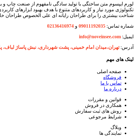
لورم ایپسوم متن ساختگی با تولید سادگی نامفهوم از صنعت چاپ و با
تکنولوژی مورد نیاز و کاربردهای متنوع با هدف بهبود ابزارهای کارب
شناخت بیشتری را برای طراحان رایانه ای علی الخصوص طراحان خلاق
شماره تماس:
09011192035
و
02136416974
ایمیل:
info@noveinsee.com
آدرس:
تهران،‌میدان امام خمینی، پشت شهرداری، نبش پاساژ لباف، پلاک 27 فروشگاه ح
لینک های مهم
صفحه اصلی
فروشگاه
تماس با ما
درباره ما
قوانین و مقررات
همکاری در فروش
روش های ثبت سفارش
شرایط مرجوعی
وبلاگ
نمایندگی ها