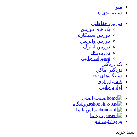
منو
دسته بندی ها
دوربین حفاظتی
پک های دوربین
دوربین سیمکارتی
دوربین وایرلس
دوربین آنالوگ
دوربین IP
تجهیزات جانبی
پک دزدگیر
دزدگیر اماکن
دستگاه‌های xvr
کنسول بازی
لوازم جانبی
صفحه اصلی
فروشگاه
تماس با ما
درباره ما
ورود / ثبت نام
سبد خرید