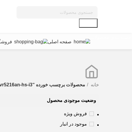
جستجو
دسته بندی محصولات
صفحه اصلی
فروشگ
خانه
محصولات برچسب خورده “xvr5216an-hs-i3 داهوا”
وضعیت موجودی محصول
فروش ویژه
موجود در انبار