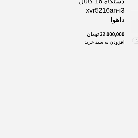
دستگاه 16 کانال
xvr5216an-i3
داهوا
32,000,000
تومان
1
افزودن به سبد خرید