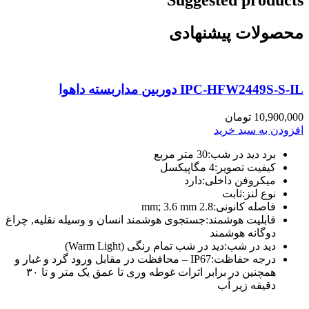
Suggested products
محصولات پیشنهادی
IPC-HFW2449S-S-IL دوربین مداربسته داهوا
10,900,000
تومان
افزودن به سبد خرید
برد دید در شب:
30 متر مربع
کیفیت تصویر:
4 مگاپیکسل
میکروفن داخلی:
دارد
نوع لنز:
ثابت
فاصله کانونی:
2.8 mm; 3.6 mm
قابلیت هوشمند:
جستجوی هوشمند انسان و وسیله نقلیه, چراغ
دوگانه هوشمند
دید در شب:
دید در شب تمام رنگی (Warm Light)
درجه حفاظت:
IP67 – محافظت در مقابل ورود گرد و غبار و
همچنین در برابر اثرات غوطه وری تا عمق یک متر و تا ۳۰
دقیقه زیر آب