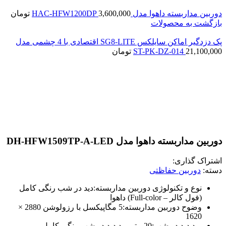
دوربین مداربسته داهوا مدل HAC-HFW1200DP
3,600,000
تومان
بازگشت به محصولات
پک دزدگیر اماکن سایلکس SG8-LITE اقتصادی با 4 چشمی مدل
21,100,000
ST-PK-DZ-014
تومان
بزرگنمایی تصویر
دوربین مداربسته داهوا مدل DH-HFW1509TP-A-LED
اشتراک گذاری:
دسته:
دوربین حفاظتی
نوع و تکنولوژی دوربین مداربسته:دید در شب رنگی کامل
(فول کالر – Full-color) داهوا
وضوح دوربین مداربسته:5 مگاپیکسل با رزولوشن 2880 ×
1620
برد دید در شب:20 متر برد دید در شب رنگی کامل