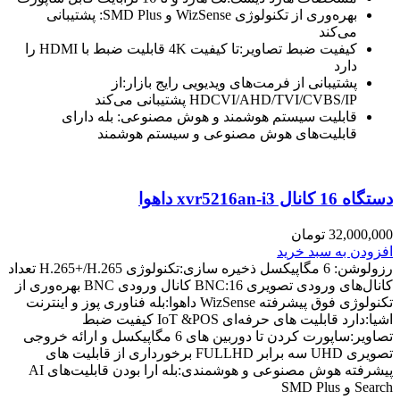
بهره‌وری از تکنولوژی WizSense و SMD Plus: پشتیبانی
می‌کند
کیفیت ضبط تصاویر:تا کیفیت 4K قابلیت ضبط با HDMI را
دارد
پشتیبانی از فرمت‌های ویدیویی رایج بازار:از
HDCVI/AHD/TVI/CVBS/IP پشتیبانی می‌کند
قابلیت سیستم هوشمند و هوش مصنوعی: بله دارای
قابلیت‌های هوش مصنوعی و سیستم هوشمند
دستگاه 16 کانال xvr5216an-i3 داهوا
32,000,000
تومان
افزودن به سبد خرید
رزولوشن: 6 مگاپیکسل ذخیره سازی:تکنولوژی H.265+/H.265 تعداد
کانال‌های ورودی تصویری BNC:16 کانال ورودی BNC بهره‌وری از
تکنولوژی فوق پیشرفته WizSense داهوا:بله فناوری پوز و اینترنت
اشیا:دارد قابلیت های حرفه‌ای IoT &POS کیفیت ضبط
تصاویر:ساپورت کردن تا دوربین های 6 مگاپیکسل و ارائه خروجی
تصویری UHD سه برابر FULLHD برخورداری از قابلیت های
پیشرفته هوش مصنوعی و هوشمندی:بله ارا بودن قابلیت‌های AI
Search و SMD Plus