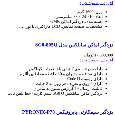
افزودن به سبد خرید
وزن: 1600 گرم
ابعاد: 10× 24 × 33 سانتی‌متر
دسته بندی: دزدگیر اماکن GMK
مشخصات صفحه نمایش: LCD کاراکتری با نور آبی
دزدگیر اماکن سایلکس مدل SG8-805Q
17,500,000
تومان
افزودن به سبد خرید
دارا بودن 4 رله‌ی کنترلی با تنظیمات گوناگون
دارای 4حافظه مدیران و 10 حافظه مخاطبین آالرم
دارای ریموت Code H
دارای 5 زون و تعریف هر زون به 8 حالت
قابلیت ارسال 14 گزارش متنوع به مدیران
دزدگیر اماکن سایلکس SG8 Q سیم کارت / خط تلفن ثابت
دزدگیر سیمکارتی پایرونیکس PYRONIX-P70