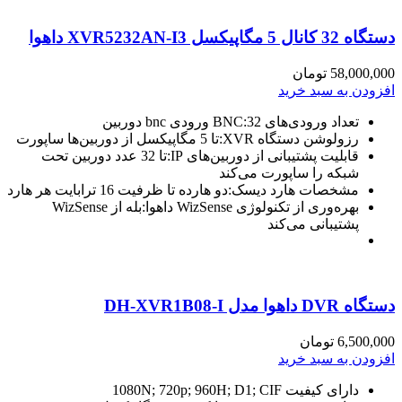
دستگاه 32 کانال 5 مگاپیکسل XVR5232AN-I3 داهوا
58,000,000
تومان
افزودن به سبد خرید
تعداد ورودی‌های BNC:32 ورودی bnc دوربین
رزولوشن دستگاه XVR:تا 5 مگاپیکسل از دوربین‌ها ساپورت
قابلیت پشتیبانی از دوربین‌های IP:تا 32 عدد دوربین تحت
شبکه را ساپورت می‌کند
مشخصات هارد دیسک:دو هارده تا ظرفیت 16 ترابایت هر هارد
بهره‌وری از تکنولوژی WizSense داهوا:بله از WizSense
پشتیبانی می‌کند
دستگاه DVR داهوا مدل DH-XVR1B08-I
6,500,000
تومان
افزودن به سبد خرید
دارای کیفیت 1080N; 720p; 960H; D1; CIF