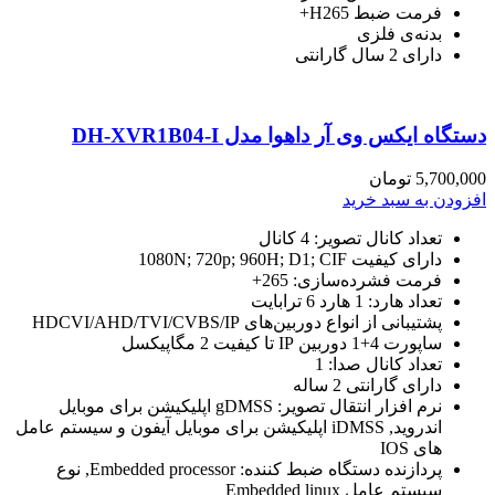
فرمت ضبط H265+
بدنه‌ی فلزی
دارای 2 سال گارانتی
دستگاه ایکس وی آر داهوا مدل DH-XVR1B04-I
5,700,000
تومان
افزودن به سبد خرید
تعداد کانال تصویر: 4 کانال
دارای کیفیت 1080N; 720p; 960H; D1; CIF
فرمت فشرده‌سازی: 265+
تعداد هارد: 1 هارد 6 ترابایت
پشتیبانی از انواع دوربین‌های HDCVI/AHD/TVI/CVBS/IP
ساپورت 4+1 دوربین IP تا کیفیت 2 مگاپیکسل
تعداد کانال صدا: 1
دارای گارانتی 2 ساله
نرم افزار انتقال تصویر:
gDMSS اپلیکیشن برای موبایل
اندروید, iDMSS اپلیکیشن برای موبایل آیفون و سیستم عامل
های IOS
پردازنده دستگاه ضبط کننده: Embedded processor, نوع
سیستم عامل Embedded linux