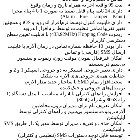
ثبت 99 واقعه آخر به همراه تاریخ و زمان وقوع
دارای 24 ثانیه پیام قابل ضبط به صورت 1 تا 4 پیام مجزا
(Alarm – Fire – Tamper – Panic)
دارای قابلیت کنترل توسط نرم‌افزار اندروید و iOS و همچنین
تغییر تقریبا تمامی تنظیمات توسط نرم‌افزار اندروید
ریموت 433.92MHz) Hopping Code) با قابلیت تعیین سطح
دسترسی کاربران
دارا بودن 10 حافظه شماره تماس در زمان آلارم با قابلیت
ارسال SMS (فارسی) و تماس
امکان غیرفعال نمودن موقت زون، ریموت و سنسور
بی‌سیم در سیستم
دارای تغییر خروجی اسپیکر به دو خروجی اسپیکر 1 و 2 و
حفاظت همه‌ی خروجی‌های آلارم به تفکیک
سخت‌افزار تمام SMD با ساختار جدید مدار آلارم،
ترمینال‌های خروجی و خنک‌کننده
افزایش رله‌های کنترلی تا 4 رله متناسب با مدل دستگاه (1
رله 805S و 4 رله 805Q)
امکان تعریف نام برای مدیران،زون،مخاطبین
آلارم،ریموت،سنسور بی‌سیم و رله‌های کنترلی توسط
اپلیکیشن
امکان حذف و تعریف مدیران توسط مدیر یک از طریق SMS
و اپلیکیشن
توسعه قابل توجه دستورات SMS (تنظیمی و کنترلی)