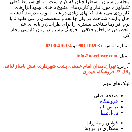
مجله در ستون و سطرآنچنان که لازم است و برای شرایط فعلی
تکنولوژی مورد نیاز و کاربردهای متنوع با هدف بهبود ابزارهای
کاربردی می باشد. کتابهای زیادی در شصت و سه درصد گذشته،
حال و آینده شناخت فراوان جامعه و متخصصان را می طلبد تا با
نرم افزارها شناخت بیشتری را برای طراحان رایانه ای علی
الخصوص طراحان خلاقی و فرهنگ پیشرو در زبان فارسی ایجاد
کرد.
شماره تماس:
09011192035
و
02136416974
ایمیل:
info@noveinsee.com
آدرس:
تهران،‌میدان امام خمینی، پشت شهرداری، نبش پاساژ لباف،
پلاک 27 فروشگاه حیدری
لینک های مهم
صفحه اصلی
فروشگاه
تماس با ما
درباره ما
قوانین و مقررات
همکاری در فروش