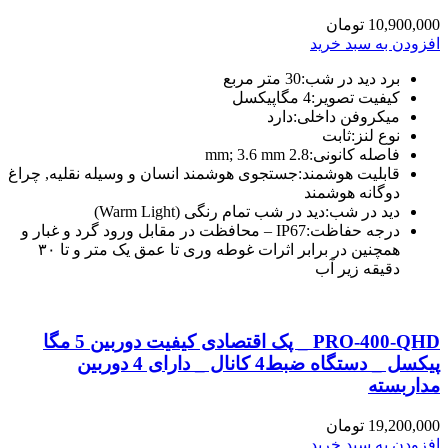
10,900,000
تومان
افزودن به سبد خرید
برد دید در شب:
30 متر مربع
کیفیت تصویر:
4 مگاپیکسل
میکروفن داخلی:
دارد
نوع لنز:
ثابت
فاصله کانونی:
2.8 mm; 3.6 mm
قابلیت هوشمند:
جستجوی هوشمند انسان و وسیله نقلیه, چراغ
دوگانه هوشمند
دید در شب:
دید در شب تمام رنگی (Warm Light)
درجه حفاظت:
IP67 – محافظت در مقابل ورود گرد و غبار و
همچنین در برابر اثرات غوطه وری تا عمق یک متر و تا ۳۰
دقیقه زیر آب
PRO-400-QHD _ پک اقتصادی کیفیت دوربین 5 مگا
پیکسل _ دستگاه ضبط4 کانال _ دارای 4 دوربین
مداربسته
19,200,000
تومان
افزودن به سبد خرید