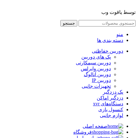
توسط یاقوت وب
جستجو
منو
دسته بندی ها
دوربین حفاظتی
پک های دوربین
دوربین سیمکارتی
دوربین وایرلس
دوربین آنالوگ
دوربین IP
تجهیزات جانبی
پک دزدگیر
دزدگیر اماکن
دستگاه‌های xvr
کنسول بازی
لوازم جانبی
صفحه اصلی
فروشگاه
تماس با ما