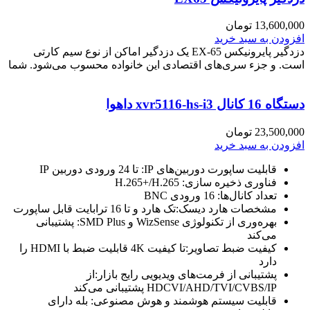
13,600,000
تومان
افزودن به سبد خرید
دزدگیر پایرونیکس EX-65 یک دزدگیر اماکن از نوع سیم کارتی
است. و جزء سری‌های اقتصادی این خانواده محسوب می‌شود. شما
دستگاه 16 کانال xvr5116-hs-i3 داهوا
23,500,000
تومان
افزودن به سبد خرید
قابلیت ساپورت دوربین‌های IP: تا 24 ورودی دوربین IP
فناوری ذخیره سازی: H.265+/H.265
تعداد کانال‌ها: 16 ورودی BNC
مشخصات هارد دیسک:تک هارد و تا 16 ترابایت قابل ساپورت
بهره‌وری از تکنولوژی WizSense و SMD Plus: پشتیبانی
می‌کند
کیفیت ضبط تصاویر:تا کیفیت 4K قابلیت ضبط با HDMI را
دارد
پشتیبانی از فرمت‌های ویدیویی رایج بازار:از
HDCVI/AHD/TVI/CVBS/IP پشتیبانی می‌کند
قابلیت سیستم هوشمند و هوش مصنوعی: بله دارای