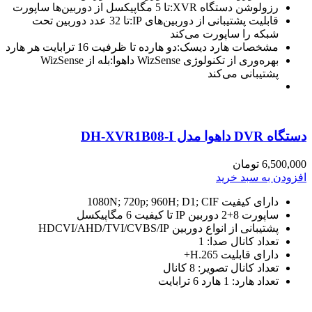
رزولوشن دستگاه XVR:تا 5 مگاپیکسل از دوربین‌ها ساپورت
قابلیت پشتیبانی از دوربین‌های IP:تا 32 عدد دوربین تحت
شبکه را ساپورت می‌کند
مشخصات هارد دیسک:دو هارده تا ظرفیت 16 ترابایت هر هارد
بهره‌وری از تکنولوژی WizSense داهوا:بله از WizSense
پشتیبانی می‌کند
دستگاه DVR داهوا مدل DH-XVR1B08-I
6,500,000
تومان
افزودن به سبد خرید
دارای کیفیت 1080N; 720p; 960H; D1; CIF
ساپورت 8+2 دوربین IP تا کیفیت 6 مگاپیکسل
پشتیبانی از انواع دوربین HDCVI/AHD/TVI/CVBS/IP
تعداد کانال صدا: 1
دارای قابلیت H.265+
تعداد کانال تصویر: 8 کانال
تعداد هارد: 1 هارد 6 ترابایت