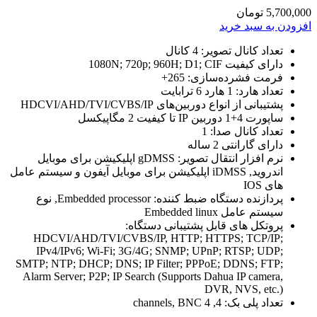
5,700,000
تومان
افزودن به سبد خرید
تعداد کانال تصویر: 4 کانال
دارای کیفیت 1080N; 720p; 960H; D1; CIF
فرمت فشرده‌سازی: 265+
تعداد هارد: 1 هارد 6 ترابایت
پشتیبانی از انواع دوربین‌های HDCVI/AHD/TVI/CVBS/IP
ساپورت 4+1 دوربین IP تا کیفیت 2 مگاپیکسل
تعداد کانال صدا: 1
دارای گارانتی 2 ساله
نرم افزار انتقال تصویر:
gDMSS اپلیکیشن برای موبایل
اندروید, iDMSS اپلیکیشن برای موبایل آیفون و سیستم عامل
های IOS
پردازنده دستگاه ضبط کننده: Embedded processor, نوع
سیستم عامل Embedded linux
پروتکل های قابل پشتیبانی دستگاه:
HDCVI/AHD/TVI/CVBS/IP, HTTP; HTTPS; TCP/IP;
IPv4/IPv6; Wi-Fi; 3G/4G; SNMP; UPnP; RTSP; UDP;
SMTP; NTP; DHCP; DNS; IP Filter; PPPoE; DDNS; FTP;
Alarm Server; P2P; IP Search (Supports Dahua IP camera,
DVR, NVS, etc.)
تعداد پلی بک:
4, 4 channels, BNC