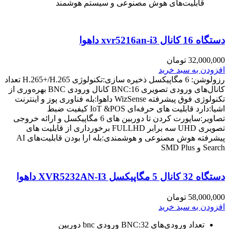
قابلیت‌های هوش مصنوعی و سیستم هوشمند
دستگاه 16 کانال xvr5216an-i3 داهوا
32,000,000
تومان
افزودن به سبد خرید
رزولوشن: 6 مگاپیکسل ذخیره سازی:تکنولوژی H.265+/H.265 تعداد
کانال‌های ورودی تصویری BNC:16 کانال ورودی BNC بهره‌وری از
تکنولوژی فوق پیشرفته WizSense داهوا:بله فناوری پوز و اینترنت
اشیا:دارد قابلیت های حرفه‌ای IoT &POS کیفیت ضبط
تصاویر:ساپورت کردن تا دوربین های 6 مگاپیکسل و ارائه خروجی
تصویری UHD سه برابر FULLHD برخورداری از قابلیت های
پیشرفته هوش مصنوعی و هوشمندی:بله ارا بودن قابلیت‌های AI
Search و SMD Plus
دستگاه 32 کانال 5 مگاپیکسل XVR5232AN-I3 داهوا
58,000,000
تومان
افزودن به سبد خرید
تعداد ورودی‌های BNC:32 ورودی bnc دوربین