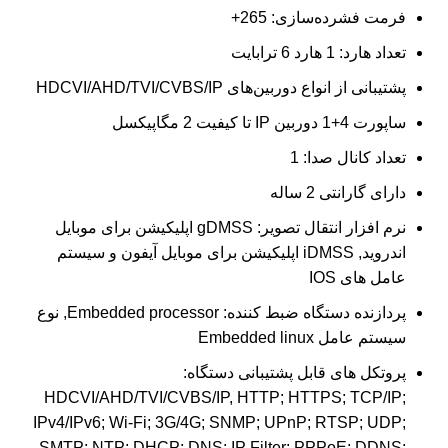
فرمت فشرده‌سازی: 265+
تعداد هارد: 1 هارد 6 ترابایت
پشتیبانی از انواع دوربین‌های HDCVI/AHD/TVI/CVBS/IP
ساپورت 4+1 دوربین IP تا کیفیت 2 مگاپیکسل
تعداد کانال صدا: 1
دارای گارانتی 2 ساله
نرم افزار انتقال تصویر:
gDMSS اپلیکیشن برای موبایل
اندروید, iDMSS اپلیکیشن برای موبایل آیفون و سیستم
عامل های IOS
پردازنده دستگاه ضبط کننده: Embedded processor, نوع
سیستم عامل Embedded linux
پروتکل های قابل پشتیبانی دستگاه:
HDCVI/AHD/TVI/CVBS/IP, HTTP; HTTPS; TCP/IP;
IPv4/IPv6; Wi-Fi; 3G/4G; SNMP; UPnP; RTSP; UDP;
SMTP; NTP; DHCP; DNS; IP Filter; PPPoE; DDNS;