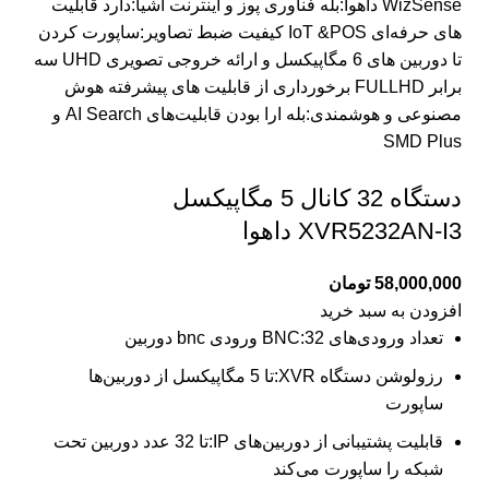
WizSense داهوا:بله فناوری پوز و اینترنت اشیا:دارد قابلیت
های حرفه‌ای IoT &POS کیفیت ضبط تصاویر:ساپورت کردن
تا دوربین های 6 مگاپیکسل و ارائه خروجی تصویری UHD سه
برابر FULLHD برخورداری از قابلیت های پیشرفته هوش
مصنوعی و هوشمندی:بله ارا بودن قابلیت‌های AI Search و
SMD Plus
دستگاه 32 کانال 5 مگاپیکسل
XVR5232AN-I3 داهوا
58,000,000
تومان
افزودن به سبد خرید
تعداد ورودی‌های BNC:32 ورودی bnc دوربین
رزولوشن دستگاه XVR:تا 5 مگاپیکسل از دوربین‌ها
ساپورت
قابلیت پشتیبانی از دوربین‌های IP:تا 32 عدد دوربین تحت
شبکه را ساپورت می‌کند