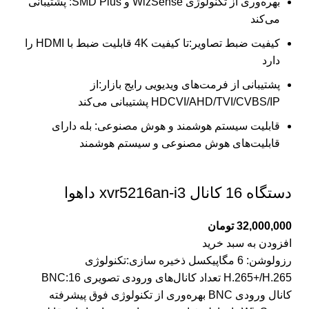
بهره‌وری از تکنولوژی WizSense و SMD Plus: پشتیبانی
می‌کند
کیفیت ضبط تصاویر:تا کیفیت 4K قابلیت ضبط با HDMI را
دارد
پشتیبانی از فرمت‌های ویدیویی رایج بازار:از
HDCVI/AHD/TVI/CVBS/IP پشتیبانی می‌کند
قابلیت سیستم هوشمند و هوش مصنوعی: بله دارای
قابلیت‌های هوش مصنوعی و سیستم هوشمند
دستگاه 16 کانال xvr5216an-i3 داهوا
32,000,000
تومان
افزودن به سبد خرید
رزولوشن: 6 مگاپیکسل ذخیره سازی:تکنولوژی
H.265+/H.265 تعداد کانال‌های ورودی تصویری BNC:16
کانال ورودی BNC بهره‌وری از تکنولوژی فوق پیشرفته