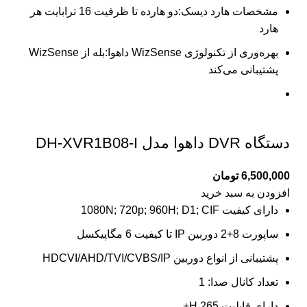
مشخصات هارد دیسک:دو هارده تا ظرفیت 16 ترابایت هر
هارد
بهره‌وری از تکنولوژی WizSense داهوا:بله از WizSense
پشتیبانی می‌کند
دستگاه DVR داهوا مدل DH-XVR1B08-I
6,500,000
تومان
افزودن به سبد خرید
دارای کیفیت 1080N; 720p; 960H; D1; CIF
ساپورت 8+2 دوربین IP تا کیفیت 6 مگاپیکسل
پشتیبانی از انواع دوربین HDCVI/AHD/TVI/CVBS/IP
تعداد کانال صدا: 1
دارای قابلیت H.265+