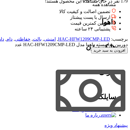
179
نفر در حال مشاهده این محصول هستند!
مشاهده همه
تضمین اصالت و کیفیت کالا
ارسال با پست پیشتاز
داهوا
تضمین کمترین قیمت
پشتیبانی ۲۴ ساعته
برچسب:
HAC-HFW1209CMP-LED
,
امنیتی
,
بالت
,
حفاظتی
,
دام
,
داه
دوربین مداربسته داهوا مدل HAC-HFW1209CMP-LED عدد
هایک ویژن
افزودن به سبد خرید
سونی
سایلکس
تماس با ما
درباره ما
پیشنهاد ویژه