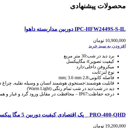
محصولات پیشنهادی
IPC-HFW2449S-S-IL دوربین مداربسته داهوا
10,900,000
تومان
افزودن به سبد خرید
برد دید در شب:
30 متر مربع
کیفیت تصویر:
4 مگاپیکسل
میکروفن داخلی:
دارد
نوع لنز:
ثابت
فاصله کانونی:
2.8 mm; 3.6 mm
قابلیت هوشمند:
جستجوی هوشمند انسان و وسیله نقلیه, چراغ د
دید در شب:
دید در شب تمام رنگی (Warm Light)
درجه حفاظت:
IP67 – محافظت در مقابل ورود گرد و غبار و همچنین در برابر اثرات غوطه وری تا عمق یک متر و تا ۳۰ دقیقه زیر آب
PRO-400-QHD _ پک اقتصادی کیفیت دوربین 5 مگا پیکسل _ دستگاه ضبط4 کانال _ دارای 4 دوربین مداربسته
19,200,000
تومان