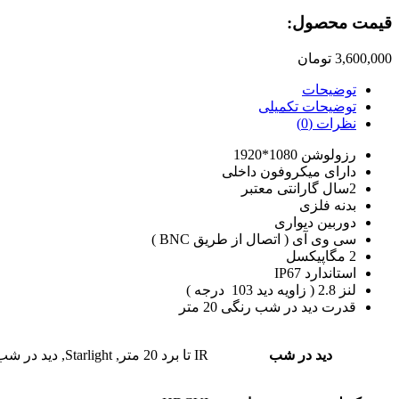
قیمت محصول:​
3,600,000
تومان
توضیحات
توضیحات تکمیلی
نظرات (0)
رزولوشن 1080*1920
دارای میکروفون داخلی
2سال گارانتی معتبر
بدنه فلزی
دوربین دیواری
سی وی آی ( اتصال از طریق BNC )
2 مگاپیکسل
استاندارد IP67
لنز 2.8 ( زاویه دید 103 درجه )
قدرت دید در شب رنگی 20 متر
دید در شب
IR تا برد 20 متر, Starlight, دید در شب رنگی, فول کالر