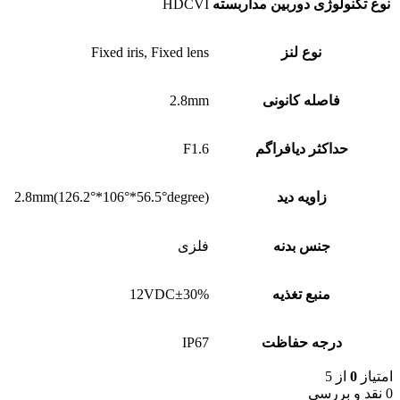
نوع تکنولوژی دوربین مداربسته
HDCVI
نوع لنز
Fixed iris, Fixed lens
فاصله کانونی
2.8mm
حداکثر دیافراگم
F1.6
زاویه دید
2.8mm(126.2°*106°*56.5°degree)
جنس بدنه
فلزی
منبع تغذیه
12VDC±30%
درجه حفاظت
IP67
امتیاز
0
از 5
0 نقد و بررسی