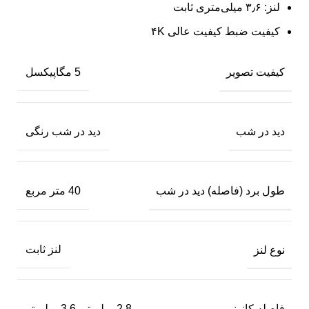
لنز: ۳٫۶ میلی‌متری ثابت
کیفیت ضبط کیفیت عالی ۴K
کیفیت تصویر
5 مگاپیکسل
دید در شب
دید در شب رنگی
طول برد (فاصله) دید در شب
40 متر مربع
نوع لنز
لنز ثابت
فاصله کانونی
2.8 میلیمتر, 3.6 میلیمتر