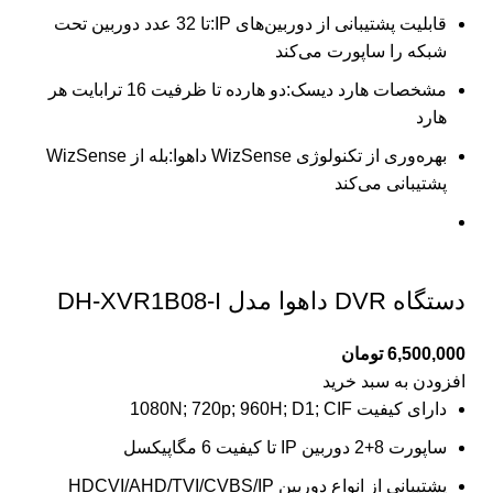
قابلیت پشتیبانی از دوربین‌های IP:تا 32 عدد دوربین تحت
شبکه را ساپورت می‌کند
مشخصات هارد دیسک:دو هارده تا ظرفیت 16 ترابایت هر
هارد
بهره‌وری از تکنولوژی WizSense داهوا:بله از WizSense
پشتیبانی می‌کند
دستگاه DVR داهوا مدل DH-XVR1B08-I
6,500,000
تومان
افزودن به سبد خرید
دارای کیفیت 1080N; 720p; 960H; D1; CIF
ساپورت 8+2 دوربین IP تا کیفیت 6 مگاپیکسل
پشتیبانی از انواع دوربین HDCVI/AHD/TVI/CVBS/IP