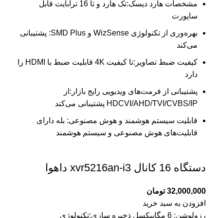
مشخصات هارد دیسک:تک هارد و تا 16 ترابایت قابل
ساپورت
بهره‌وری از تکنولوژی WizSense و SMD Plus: پشتیبانی
می‌کند
کیفیت ضبط تصاویر:تا کیفیت 4K قابلیت ضبط با HDMI را
دارد
پشتیبانی از فرمت‌های ویدیویی رایج بازار:از
HDCVI/AHD/TVI/CVBS/IP پشتیبانی می‌کند
قابلیت سیستم هوشمند و هوش مصنوعی: بله دارای
قابلیت‌های هوش مصنوعی و سیستم هوشمند
دستگاه 16 کانال xvr5216an-i3 داهوا
32,000,000
تومان
افزودن به سبد خرید
رزولوشن: 6 مگاپیکسل ذخیره سازی:تکنولوژی