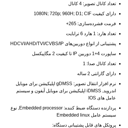
تعداد کانال تصویر: 4 کانال
دارای کیفیت 1080N; 720p; 960H; D1; CIF
فرمت فشرده‌سازی: 265+
تعداد هارد: 1 هارد 6 ترابایت
پشتیبانی از انواع دوربین‌های HDCVI/AHD/TVI/CVBS/IP
ساپورت 4+1 دوربین IP تا کیفیت 2 مگاپیکسل
تعداد کانال صدا: 1
دارای گارانتی 2 ساله
نرم افزار انتقال تصویر:
gDMSS اپلیکیشن برای موبایل
اندروید, iDMSS اپلیکیشن برای موبایل آیفون و سیستم
عامل های IOS
پردازنده دستگاه ضبط کننده: Embedded processor, نوع
سیستم عامل Embedded linux
پروتکل های قابل پشتیبانی دستگاه: