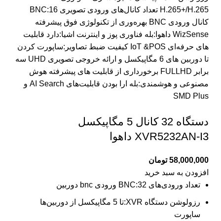
H.265+/H.265 تعداد کانال‌های ورودی تصویری BNC:16
کانال ورودی BNC بهره‌وری از تکنولوژی فوق پیشرفته
WizSense داهوا:بله فناوری پوز و اینترنت اشیا:دارد قابلیت
های حرفه‌ای IoT &POS کیفیت ضبط تصاویر:ساپورت کردن
تا دوربین های 6 مگاپیکسل و ارائه خروجی تصویری UHD سه
برابر FULLHD برخورداری از قابلیت های پیشرفته هوش
مصنوعی و هوشمندی:بله ارا بودن قابلیت‌های AI Search و
SMD Plus
دستگاه 32 کانال 5 مگاپیکسل
XVR5232AN-I3 داهوا
58,000,000
تومان
افزودن به سبد خرید
تعداد ورودی‌های BNC:32 ورودی bnc دوربین
رزولوشن دستگاه XVR:تا 5 مگاپیکسل از دوربین‌ها
ساپورت