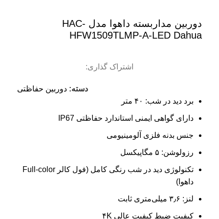
دوربین مداربسته داهوا مدل HAC-
HFW1509TLMP-A-LED Dahua
اشتراک گذاری:
دسته:
دوربین حفاظتی
برد دید در شب: ۴۰ متر
دارای گواهی ایمنی استاندارد حفاظتی IP67
جنس بدنه فلزی آلومینیومی
رزولوشن: ۵ مگاپیکسل
تکنولوژی دید در شب رنگی کامل (فول کالر Full-color
داهوا)
لنز: ۳٫۶ میلی‌متری ثابت
کیفیت ضبط کیفیت عالی ۴K