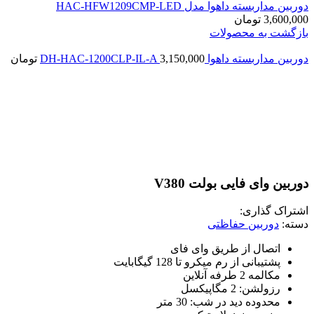
دوربین مداربسته داهوا مدل HAC-HFW1209CMP-LED
3,600,000
تومان
بازگشت به محصولات
دوربین مداربسته داهوا DH-HAC-1200CLP-IL-A
3,150,000
تومان
بزرگنمایی تصویر
دوربین وای فایی بولت V380
اشتراک گذاری:
دسته:
دوربین حفاظتی
اتصال از طریق وای فای
پشتیبانی از رم میکرو تا 128 گیگابایت
مکالمه 2 طرفه آنلاین
رزولشن: 2 مگاپیکسل
محدوده دید در شب: 30 متر