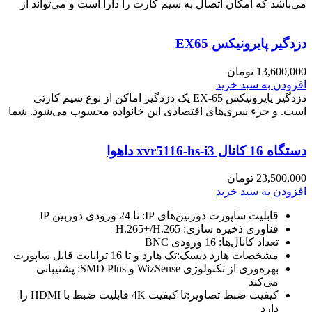
می‌باشد که امکان اتصال به سیم کارت را دارا است و می‌تواند از
دزدگیر پایرونیکس EX65
13,600,000
تومان
افزودن به سبد خرید
دزدگیر پایرونیکس EX-65 یک دزدگیر اماکن از نوع سیم کارتی
است. و جزء سری‌های اقتصادی این خانواده محسوب می‌شود. شما
دستگاه 16 کانال xvr5116-hs-i3 داهوا
23,500,000
تومان
افزودن به سبد خرید
قابلیت ساپورت دوربین‌های IP: تا 24 ورودی دوربین IP
فناوری ذخیره سازی: H.265+/H.265
تعداد کانال‌ها: 16 ورودی BNC
مشخصات هارد دیسک:تک هارد و تا 16 ترابایت قابل ساپورت
بهره‌وری از تکنولوژی WizSense و SMD Plus: پشتیبانی
می‌کند
کیفیت ضبط تصاویر:تا کیفیت 4K قابلیت ضبط با HDMI را
دارد