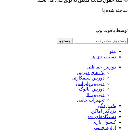
© کلیه حقوق سایت متعلق به نوین سی می باشد.
ساخته شده با
توسط یاقوت وب
جستجو
منو
دسته بندی ها
دوربین حفاظتی
پک های دوربین
دوربین سیمکارتی
دوربین وایرلس
دوربین آنالوگ
دوربین IP
تجهیزات جانبی
پک دزدگیر
دزدگیر اماکن
دستگاه‌های xvr
کنسول بازی
لوازم جانبی