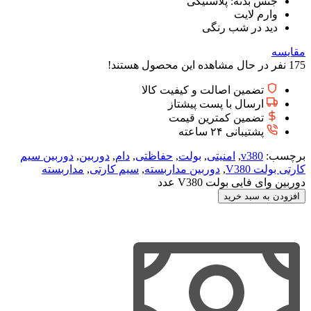
جنس بدنه: پلاستیکی
وارم لایت
دید در شب رنگی
مقایسه
175
نفر در حال مشاهده این محصول هستند!
تضمین اصالت و کیفیت کالا
ارسال با پست پیشتاز
تضمین کمترین قیمت
پشتیبانی ۲۴ ساعته
برچسب:
v380
,
امنیتی
,
بولت
,
حفاظتی
,
دام
,
دوربین
,
دوربین سیم
کارتی بولت V380
,
دوربین مداربسته
,
سیم کارتی
,
مداربسته
دوربین وای فایی بولت V380 عدد
افزودن به سبد خرید