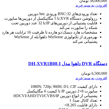
58,000,000
تومان
افزودن به سبد خرید
تعداد ورودی‌های BNC:32 ورودی bnc دوربین
رزولوشن دستگاه XVR:تا 5 مگاپیکسل از دوربین‌ها ساپورت
قابلیت پشتیبانی از دوربین‌های IP:تا 32 عدد دوربین تحت
شبکه را ساپورت می‌کند
مشخصات هارد دیسک:دو هارده تا ظرفیت 16 ترابایت هر هارد
بهره‌وری از تکنولوژی WizSense داهوا:بله از WizSense
پشتیبانی می‌کند
دستگاه DVR داهوا مدل DH-XVR1B08-I
6,500,000
تومان
افزودن به سبد خرید
دارای کیفیت 1080N; 720p; 960H; D1; CIF
ساپورت 8+2 دوربین IP تا کیفیت 6 مگاپیکسل
پشتیبانی از انواع دوربین HDCVI/AHD/TVI/CVBS/IP
تعداد کانال صدا: 1
دارای قابلیت H.265+