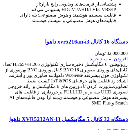
پشتیبانی از فرمت‌های ویدیویی رایج بازار:از
HDCVI/AHD/TVI/CVBS/IP پشتیبانی می‌کند
قابلیت سیستم هوشمند و هوش مصنوعی: بله دارای
قابلیت‌های هوش مصنوعی و سیستم هوشمند
دستگاه 16 کانال xvr5216an-i3 داهوا
32,000,000
تومان
افزودن به سبد خرید
رزولوشن: 6 مگاپیکسل ذخیره سازی:تکنولوژی H.265+/H.265 تعداد
کانال‌های ورودی تصویری BNC:16 کانال ورودی BNC بهره‌وری از
تکنولوژی فوق پیشرفته WizSense داهوا:بله فناوری پوز و اینترنت
اشیا:دارد قابلیت های حرفه‌ای IoT &POS کیفیت ضبط
تصاویر:ساپورت کردن تا دوربین های 6 مگاپیکسل و ارائه خروجی
تصویری UHD سه برابر FULLHD برخورداری از قابلیت های
پیشرفته هوش مصنوعی و هوشمندی:بله ارا بودن قابلیت‌های AI
Search و SMD Plus
دستگاه 32 کانال 5 مگاپیکسل XVR5232AN-I3 داهوا