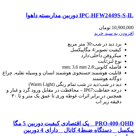
IPC-HFW2449S-S-IL دوربین مداربسته داهوا
10,900,000
تومان
افزودن به سبد خرید
برد دید در شب:
30 متر مربع
کیفیت تصویر:
4 مگاپیکسل
میکروفن داخلی:
دارد
نوع لنز:
ثابت
فاصله کانونی:
2.8 mm; 3.6 mm
قابلیت هوشمند:
جستجوی هوشمند انسان و وسیله نقلیه, چراغ
دوگانه هوشمند
دید در شب:
دید در شب تمام رنگی (Warm Light)
درجه حفاظت:
IP67 – محافظت در مقابل ورود گرد و غبار و
همچنین در برابر اثرات غوطه وری تا عمق یک متر و تا ۳۰
دقیقه زیر آب
PRO-400-QHD _ پک اقتصادی کیفیت دوربین 5 مگا
پیکسل _ دستگاه ضبط4 کانال _ دارای 4 دوربین