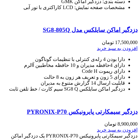
دسته بندی: دزدگیر اماکن GMK
مشخصات صفحه نمایش: LCD کاراکتری با نور آبی
دزدگیر اماکن سایلکس مدل SG8-805Q
17,500,000
تومان
افزودن به سبد خرید
دارا بودن 4 رله‌ی کنترلی با تنظیمات گوناگون
دارای 4حافظه مدیران و 10 حافظه مخاطبین آالرم
دارای ریموت Code H
دارای 5 زون و تعریف هر زون به 8 حالت
قابلیت ارسال 14 گزارش متنوع به مدیران
دزدگیر اماکن سایلکس SG8 Q سیم کارت / خط تلفن ثابت
دزدگیر سیمکارتی پایرونیکس PYRONIX-P70
8,900,000
تومان
افزودن به سبد خرید
دزدگیر سیمکارتی پایرونیکس PYRONIX-P70 یک دزدگیر اماکن