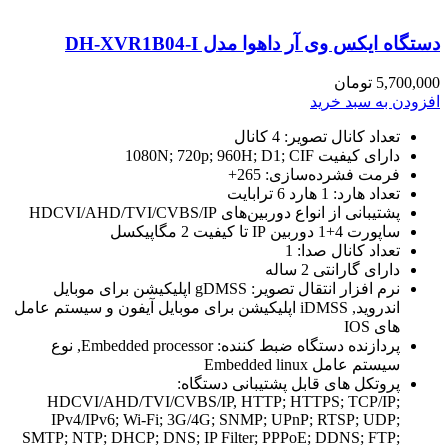
دستگاه ایکس وی آر داهوا مدل DH-XVR1B04-I
5,700,000
تومان
افزودن به سبد خرید
تعداد کانال تصویر: 4 کانال
دارای کیفیت 1080N; 720p; 960H; D1; CIF
فرمت فشرده‌سازی: 265+
تعداد هارد: 1 هارد 6 ترابایت
پشتیبانی از انواع دوربین‌های HDCVI/AHD/TVI/CVBS/IP
ساپورت 4+1 دوربین IP تا کیفیت 2 مگاپیکسل
تعداد کانال صدا: 1
دارای گارانتی 2 ساله
نرم افزار انتقال تصویر:
gDMSS اپلیکیشن برای موبایل
اندروید, iDMSS اپلیکیشن برای موبایل آیفون و سیستم عامل
های IOS
پردازنده دستگاه ضبط کننده: Embedded processor, نوع
سیستم عامل Embedded linux
پروتکل های قابل پشتیبانی دستگاه:
HDCVI/AHD/TVI/CVBS/IP, HTTP; HTTPS; TCP/IP;
IPv4/IPv6; Wi-Fi; 3G/4G; SNMP; UPnP; RTSP; UDP;
SMTP; NTP; DHCP; DNS; IP Filter; PPPoE; DDNS; FTP;