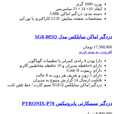
وزن: 1600 گرم
ابعاد: 10× 24 × 33 سانتی‌متر
دسته بندی: دزدگیر اماکن GMK
مشخصات صفحه نمایش: LCD کاراکتری با نور آبی
دزدگیر اماکن سایلکس مدل SG8-805Q
17,500,000
تومان
افزودن به سبد خرید
دارا بودن 4 رله‌ی کنترلی با تنظیمات گوناگون
دارای 4حافظه مدیران و 10 حافظه مخاطبین آالرم
دارای ریموت Code H
دارای 5 زون و تعریف هر زون به 8 حالت
قابلیت ارسال 14 گزارش متنوع به مدیران
دزدگیر اماکن سایلکس SG8 Q سیم کارت / خط تلفن ثابت
دزدگیر سیمکارتی پایرونیکس PYRONIX-P70
8,900,000
تومان