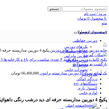
جستجو
ورود / ثبت نام
0
محصول
0
تومان
منو
0
محصول
0
تومان
دسته بندی محصولات
دوربین حفاظتی
پک های دوربین
خانه
دوربین حفاظتی
پک های دوربین
پکیج 4 دوربین مداربسته حرفه ای دید درشب رنگی داهوا(پلاک خوان و تشخیص چهره در شب) 1209CMP
دوربین سیمکارتی
دوربین وایرلس
پکیج کامل دوربین مداربسته ۴ عددی مناسب برای باغ و کارخانه ها 5 مگاپیکسل
دوربین آنالوگ
بازگشت به محصولات
دوربین IP
تجهیزات جانبی
پک آماده نصب 16 دوربین مداربسته برایتون
66,400,000
تومان
پک دزدگیر
دزدگیر اماکن
دستگاه‌های xvr
کنسول بازی
بزرگنمایی تصویر
لوازم جانبی
پکیج 4 دوربین مداربسته حرفه ای دید درشب رنگی داهوا(پلاک خوان و تشخیص چهره در شب) 1209CMP
صفحه اصلی