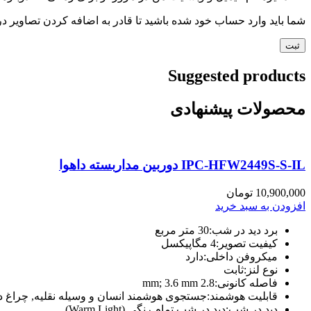
شما باید وارد حساب خود شده باشید تا قادر به اضافه کردن تصاویر در
Suggested products
محصولات پیشنهادی
IPC-HFW2449S-S-IL دوربین مداربسته داهوا
10,900,000
تومان
افزودن به سبد خرید
برد دید در شب:
30 متر مربع
کیفیت تصویر:
4 مگاپیکسل
میکروفن داخلی:
دارد
نوع لنز:
ثابت
فاصله کانونی:
2.8 mm; 3.6 mm
قابلیت هوشمند:
جستجوی هوشمند انسان و وسیله نقلیه, چراغ د
دید در شب:
دید در شب تمام رنگی (Warm Light)