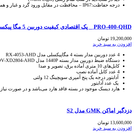
درجه حفاظت:
IP67 – محافظت در مقابل ورود گرد و غبار و همچنین در برابر اثرات غوطه وری تا عمق یک متر و تا ۳۰ دقیقه زیر آب
PRO-400-QHD _ پک اقتصادی کیفیت دوربین 5 مگا پیکسل _ دستگاه ضبط4 کانال _ دارای 4 دوربین مداربسته
19,200,000
تومان
افزودن به سبد خرید
4 عدد دوربین مدار بسته
4 مگاپیکسلی مدل RX-4053-AHD
دستگاه ضبط دوربین مدار بسته
1440P مدل DV-XD2804-AHD
کابل‌های 10 متری آماده برق، تصویر و صدا
4 عدد کابل آماده نصب
آدابتور درجه یک پنج آمپری سویچینگ 12 ولتی
یک عدد آدابتور
هارد دیسک موجود در بسته
فاقد هارد می‌باشد و در صورت نیاز
دزدگیر اماکن GMK مدل S2
13,600,000
تومان
افزودن به سبد خرید