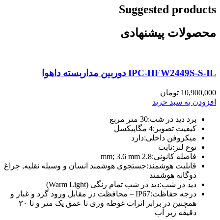
Suggested products
محصولات پیشنهادی
IPC-HFW2449S-S-IL دوربین مداربسته داهوا
10,900,000
تومان
افزودن به سبد خرید
برد دید در شب:
30 متر مربع
کیفیت تصویر:
4 مگاپیکسل
میکروفن داخلی:
دارد
نوع لنز:
ثابت
فاصله کانونی:
2.8 mm; 3.6 mm
قابلیت هوشمند:
جستجوی هوشمند انسان و وسیله نقلیه, چراغ
دوگانه هوشمند
دید در شب:
دید در شب تمام رنگی (Warm Light)
درجه حفاظت:
IP67 – محافظت در مقابل ورود گرد و غبار و
همچنین در برابر اثرات غوطه وری تا عمق یک متر و تا ۳۰
دقیقه زیر آب