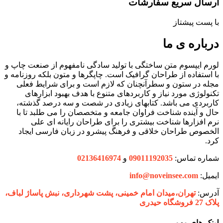
ارسال سریع سفارشات
با پست پیشتاز
درباره ی ما
لورم ایپسوم متن ساختگی با تولید سادگی نامفهوم از صنعت چاپ و
با استفاده از طراحان گرافیک است. چاپگرها و متون بلکه روزنامه و
مجله در ستون و سطرآنچنان که لازم است و برای شرایط فعلی
تکنولوژی مورد نیاز و کاربردهای متنوع با هدف بهبود ابزارهای
کاربردی می باشد. کتابهای زیادی در شصت و سه درصد گذشته،
حال و آینده شناخت فراوان جامعه و متخصصان را می طلبد تا با
نرم افزارها شناخت بیشتری را برای طراحان رایانه ای علی
الخصوص طراحان خلاقی و فرهنگ پیشرو در زبان فارسی ایجاد
کرد.
شماره تماس:
09011192035
و
02136416974
ایمیل:
info@noveinsee.com
آدرس:
تهران،‌میدان امام خمینی، پشت شهرداری، نبش پاساژ لباف،
پلاک 27 فروشگاه حیدری
لینک های مهم