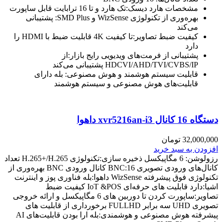
مشخصات هارد دیسک:تک هارد و تا 16 ترابایت قابل ساپورت
بهره‌وری از تکنولوژی WizSense و SMD Plus: پشتیبانی
می‌کند
کیفیت ضبط تصاویر:تا کیفیت 4K قابلیت ضبط با HDMI را
دارد
پشتیبانی از فرمت‌های ویدیویی رایج بازار:از
HDCVI/AHD/TVI/CVBS/IP پشتیبانی می‌کند
قابلیت سیستم هوشمند و هوش مصنوعی: بله دارای
قابلیت‌های هوش مصنوعی و سیستم هوشمند
دستگاه 16 کانال xvr5216an-i3 داهوا
32,000,000
تومان
افزودن به سبد خرید
رزولوشن: 6 مگاپیکسل ذخیره سازی:تکنولوژی H.265+/H.265 تعداد
کانال‌های ورودی تصویری BNC:16 کانال ورودی BNC بهره‌وری از
تکنولوژی فوق پیشرفته WizSense داهوا:بله فناوری پوز و اینترنت
اشیا:دارد قابلیت های حرفه‌ای IoT &POS کیفیت ضبط
تصاویر:ساپورت کردن تا دوربین های 6 مگاپیکسل و ارائه خروجی
تصویری UHD سه برابر FULLHD برخورداری از قابلیت های
پیشرفته هوش مصنوعی و هوشمندی:بله ارا بودن قابلیت‌های AI