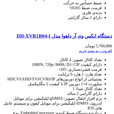
ضبط حساس به حرکت
فرمت ضبط H265+
بدنه‌ی فلزی
دارای 2 سال گارانتی
دستگاه ایکس وی آر داهوا مدل DH-XVR1B04-I
5,700,000
تومان
افزودن به سبد خرید
تعداد کانال تصویر: 4 کانال
دارای کیفیت 1080N; 720p; 960H; D1; CIF
فرمت فشرده‌سازی: 265+
تعداد هارد: 1 هارد 6 ترابایت
پشتیبانی از انواع دوربین‌های HDCVI/AHD/TVI/CVBS/IP
ساپورت 4+1 دوربین IP تا کیفیت 2 مگاپیکسل
تعداد کانال صدا: 1
دارای گارانتی 2 ساله
نرم افزار انتقال تصویر:
gDMSS اپلیکیشن برای موبایل
اندروید, iDMSS اپلیکیشن برای موبایل آیفون و سیستم عامل
های IOS
پردازنده دستگاه ضبط کننده: Embedded processor, نوع