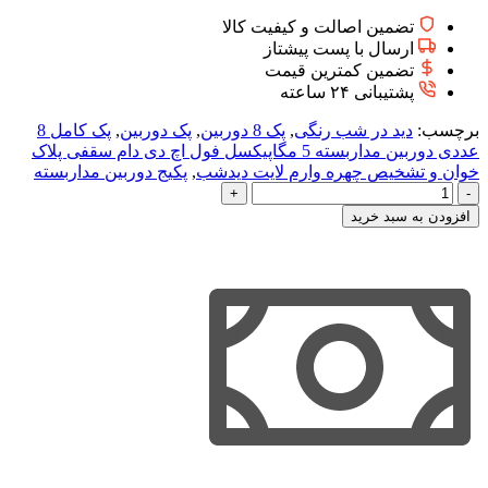
تضمین اصالت و کیفیت کالا
ارسال با پست پیشتاز
تضمین کمترین قیمت
پشتیبانی ۲۴ ساعته
برچسب:
دید در شب رنگی
,
پک 8 دوربین
,
پک دوربین
,
پک کامل 8
عددی دوربین مداربسته 5 مگاپیکسل فول اچ دی دام سقفی پلاک
خوان و تشخیص چهره وارم لایت دیدشب
,
پکیج دوربین مداربسته
پک
کامل
افزودن به سبد خرید
8
عددی
دوربین
مداربسته
5
مگاپیکسل
فول
اچ
دی
پلاک
خوان
و
تشخیص