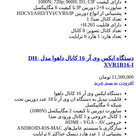
دارای کیفیت 1080N; 720p; 960H; D1; CIF
ساپورت 8+2 دوربین IP تا کیفیت 6 مگاپیکسل
پشتیبانی از انواع دوربین HDCVI/AHD/TVI/CVBS/IP
تعداد کانال صدا: 1
دارای قابلیت H.265+
تعداد کانال تصویر: 8 کانال
تعداد هارد: 1 هارد 6 ترابایت
دستگاه ایکس وی آر 16 کانال داهوا مدل DH-
XVR1B16-I
11,500,000
تومان
افزودن به سبد خرید
دستگاه ایکس وی آر 16 کانال داهوا
قابلیت تبدیل به دستگاه ان وی آر تا 18 عدد دوربین تحت
شبکه 6 مگاپیکسل
ساپورت دوربین تا کیفیت 2 مگاپیکسل (1080N)
1 کانال خروجی و 1 کانال ورودی صدا
خروجی HDMI – VGA – AV
سازگاری با سیستم عامل‌های ANDROID-IOS-MAC
پشتیانی از 1 عدد هارد دیسک حداکثر 6 ترابایت