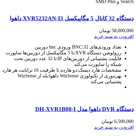
Search و SMD Plus
دستگاه 32 کانال 5 مگاپیکسل XVR5232AN-I3 داهوا
58,000,000
تومان
افزودن به سبد خرید
تعداد ورودی‌های BNC:32 ورودی bnc دوربین
رزولوشن دستگاه XVR:تا 5 مگاپیکسل از دوربین‌ها ساپورت
قابلیت پشتیبانی از دوربین‌های IP:تا 32 عدد دوربین تحت
شبکه را ساپورت می‌کند
مشخصات هارد دیسک:دو هارده تا ظرفیت 16 ترابایت هر هارد
بهره‌وری از تکنولوژی WizSense داهوا:بله از WizSense
پشتیبانی می‌کند
دستگاه DVR داهوا مدل DH-XVR1B08-I
6,500,000
تومان
افزودن به سبد خرید