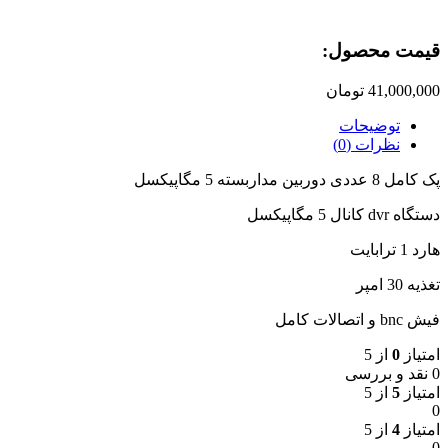
چهره
وارم
قیمت محصول:​
لایت
دیدشب
رنگی
41,000,000
تومان
عدد
توضیحات
نظرات (0)
پک کامل 8 عددی دوربین مداربسته 5 مگاپیکسل
دستگاه dvr کانال 5 مگاپیکسل
هارد 1 ترابایت
تغذیه 30 امپر
فیش bnc و اتصالات کامل
امتیاز
0
از 5
0 نقد و بررسی
امتیاز
5
از 5
0
امتیاز
4
از 5
0